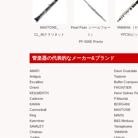
MAXTONE_
Pearl Flute（パールフルー
YAMAHA （
CL_40クラリネット
ト）
YPC91ピ
PF-505E Presto
管楽器の代表的なメーカー&ブランド
AMATI
Dave Guardala
Antigua
Toptone
Excalibur
Buffet Crampon
Orient
FRONTIER
KEILWERTH
Henri Selmer Pa
Cadeson
P.Mauriat
KAWAI
BORGANI
Cannonball
MAXTONE
King
MAVIS
Kaerntner
B&S Medusa
SAVALEY
Yanagisawa
Chateau
YAMAHA
Jupiter
Unison