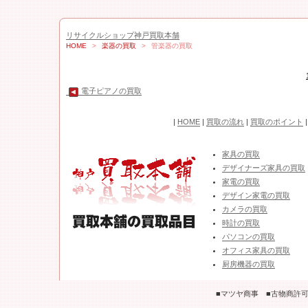
リサイクルショップ神戸買取本舗
HOME
>
楽器の買取
>
管楽器の買取
電子ピアノの買取
|
HOME
|
買取の流れ
|
買取のポイント
家具の買取
デザイナーズ家具の買取
家電の買取
デザイン家電の買取
カメラの買取
時計の買取
パソコンの買取
オフィス家具の買取
厨房機器の買取
■マツヤ商事 ■古物商許可 