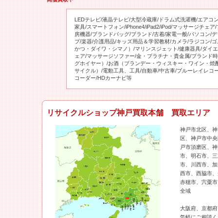
LEDテレビ/液晶テレビ/大型冷蔵庫/ドラム式洗濯機/エアコ
家具/スマートフォン/iPhone4/iPad2/iPod/マッサージチェ
房機器/ブランドバッグ/ブランド/古着/家電一般/パソコン/デ
プ/楽器/介護用品/キッズ用品＆学習教材/カメラ/ラジコン/
かつ・ダイワ・シマノ）/マリンスジェット/健康器具/ダイエ
ェア/マッサージソファー/金・プラチナ・貴金属/ブランド
グホイヤー）/お酒（ブランデー・ウィスキー・ワイン・焼
サイクル）/電動工具、工具/自動車/中古車/ブルーレイレコ
コーダー/HDカーナビ等
リサイクルショップ神戸買取本舗 買取エリア
神戸市北区、神
区、神戸市中央
戸市須磨区、神
市、明石市、三
市、川西市、加
西市、西脇市、
赤穂市、宍粟市
全域
大阪府、京都府
気軽にご相談く